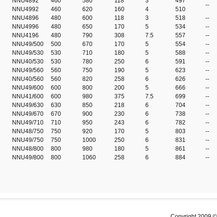
NNU4892
460
580
118
3
497
--
NNU4992
460
620
160
4
510
NNU4896
480
600
118
3
518
--
NNU4996
480
650
170
5
534
--
NNU4196
480
790
308
7.5
557
--
NNU49/500
500
670
170
5
554
--
NNU49/530
530
710
180
5
588
--
NNU40/530
530
780
250
6
591
--
NNU49/560
560
750
190
5
623
--
NNU40/560
560
820
258
6
626
--
NNU49/600
600
800
200
5
666
--
NNU41/600
600
980
375
7.5
699
--
NNU49/630
630
850
218
6
704
--
NNU49/670
670
900
230
6
738
--
NNU49/710
710
950
243
6
782
--
NNU48/750
750
920
170
5
803
--
NNU49/750
750
1000
250
6
831
--
NNU48/800
800
980
180
5
861
--
NNU49/800
800
1060
258
6
884
--
Copyright 2009 ©