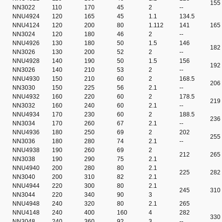
155
NN3022
110
170
45
2
--
NNU4924
120
165
45
1.1
134.5
NNU4124
120
200
80
1.112
141
165
NN3024
120
180
46
2
--
NNU4926
130
180
50
1.5
146
182
NN3026
130
200
52
2
--
NNU4928
140
190
50
1.5
156
192
NN3026
140
210
53
2
--
NNU4930
150
210
60
2
168.5
206
NN3030
150
225
56
2.1
--
NNU4932
160
220
60
2
178.5
219
NN3032
160
240
60
2.1
--
NNU4934
170
230
60
2
188.5
236
NN3034
170
260
67
2.1
--
NNU4936
180
250
69
2
202
255
NN3036
180
280
74
2.1
--
NNU4938
190
260
69
2
212
265
NN3038
190
290
75
2.1
NNU4940
200
280
80
2.1
225
282
NN3040
200
310
82
2.1
NNU4944
220
300
80
2.1
245
310
NN3044
220
340
90
3
NNU4948
240
320
80
2.1
265
NNU4148
240
400
160
4
282
330
NN3048
240
360
92
3
--