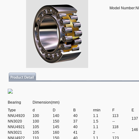
Model Number:
Bearing
Dimension(mm)
Type
d
D
B
rmin
F
E
NNU4920
100
140
40
1.1
113
137
NN3020
100
150
37
1.5
--
NNU4921
105
145
40
1.1
118
146
NN3021
105
160
41
2
--
NNU4922
110
150
40
1.1
123