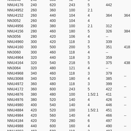
NNU4176
240
620
243
5
442
NNU4952
260
360
100
2.1
NNU4152
260
440
104
4
364
364
NN3052
260
400
104
4
NNU4956
280
380
100
2.1
312
NNU4156
280
460
180
5
326
384
NN3056
280
420
106
4
--
NNU4960
300
420
118
3
339
NNU4160
300
500
200
5
351
418
NN3060
300
460
118
4
--
NNU4964
320
440
118
3
359
NNU4164
320
540
218
5
375
438
NN3064
320
480
121
4
--
NNU4968
340
460
118
3
379
--
NNU3068
340
520
180
4
385
NNU4972
360
480
118
3
399
--
NNU4172
360
600
243
5
422
NNU4876
380
480
100
1.5/2.1
411
--
NNU4976
380
520
140
4
426
NNU4980
400
540
140
4
446
--
NNU4884
420
520
100
1.5/2.1
451
NNU4984
420
560
140
4
466
--
NNU4184
420
700
280
6
497
NNU4988
440
600
160
4
490
--